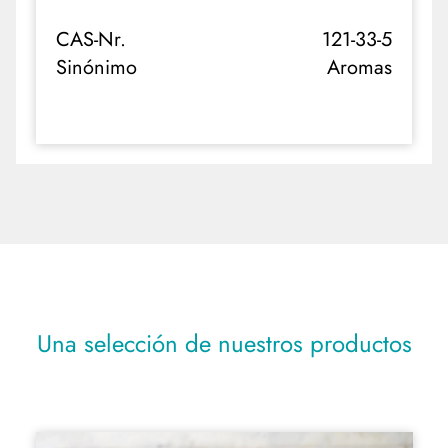
CAS-Nr.
121-33-5
Edulcorantes / Sustitutos del Azúcar
Sinónimo
Aromas
Estabilizantes / Espesantes
Humectantes
Ingredientes para Bebidas Energéticas
Proteínas / Almidones
Silicato
Una selección de nuestros productos