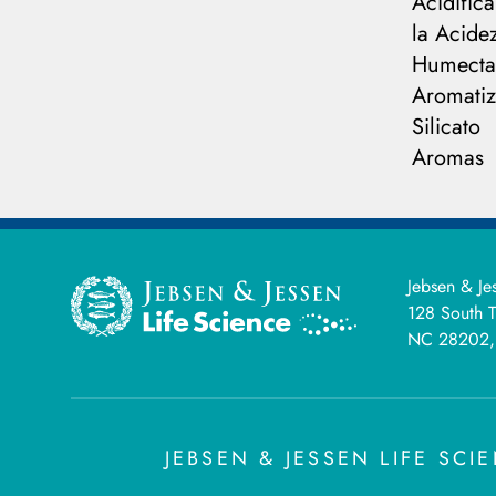
Acidific
la Acide
Humecta
Aromatiz
Silicato
Aromas
Jebsen & Je
128 South T
NC 28202,
JEBSEN & JESSEN LIFE SC