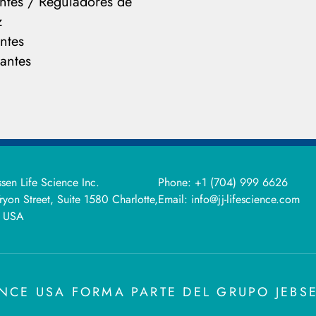
antes / Reguladores de
z
ntes
antes
ssen Life Science Inc.
Phone:
+1 (704) 999 6626
ryon Street, Suite 1580 Charlotte,
Email:
info@jj-lifescience.com
 USA
IENCE USA FORMA PARTE DEL GRUPO JEB