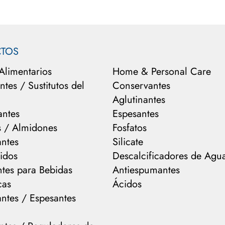
TOS
 Alimentarios
Home & Personal Care
tes / Sustitutos del
Conservantes
Aglutinantes
antes
Espesantes
s / Almidones
Fosfatos
antes
Silicate
idos
Descalcificadores de Agu
ntes para Bebidas
Antiespumantes
cas
Ácidos
antes / Espesantes