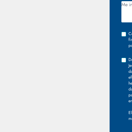
C
f
po
D
J
da
ef
h
da
p
e
E
m