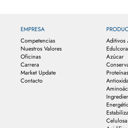
EMPRESA
PRODUC
Competencias
Aditivos
Nuestros Valores
Edulcoran
Oficinas
Azúcar
Carrera
Conserv
Market Update
Proteína
Contacto
Antioxid
Aminoác
Ingredie
Energéti
Estabiliz
Celulosa