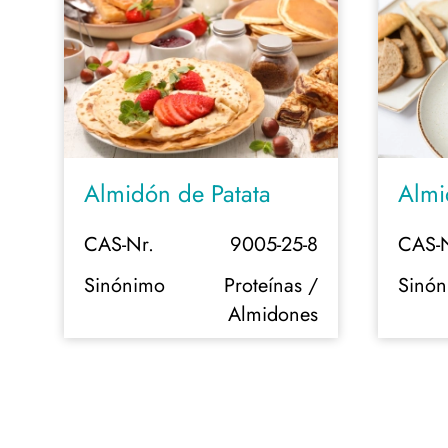
Almidón de Patata
Almi
3
CAS-Nr.
9005-25-8
CAS-N
K
Sinónimo
Proteínas /
Sinó
Almidones