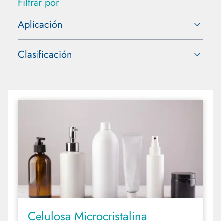
Filtrar por
Aplicación
Aditivos Alimentarios
Clasificación
Ingredientes Orgánicos
Aglutinantes
Home & Personal Care
Antiespumantes
Aditivos Alimentarios para Animales
Conservantes
Descalcificadores de Agua
Espesantes
Fosfatos
Silicate
Celulosa Microcristalina