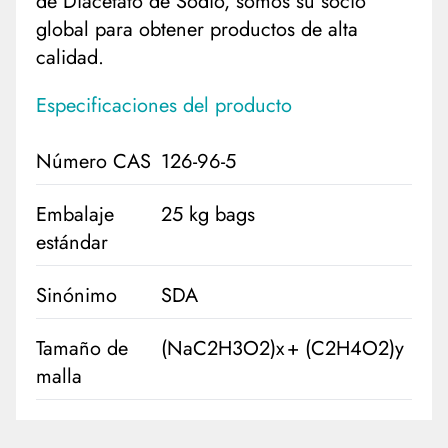
de Diacetato de Sodio, somos su socio
global para obtener productos de alta
calidad.
Especificaciones del producto
Número CAS
126-96-5
Embalaje
25 kg bags
estándar
Sinónimo
SDA
Tamaño de
(NaC2H3O2)x + (C2H4O2)y
malla